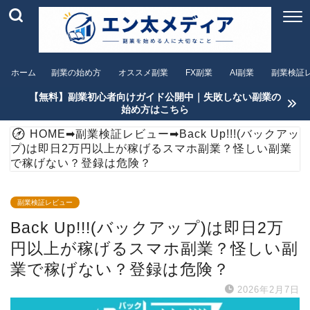
ホーム
副業の始め方
オススメ副業
FX副業
AI副業
副業検証
【無料】副業初心者向けガイド公開中｜失敗しない副業の
始め方はこちら
HOME
➡
副業検証レビュー
➡
Back Up!!!(バックアッ
プ)は即日2万円以上が稼げるスマホ副業？怪しい副業
で稼げない？登録は危険？
副業検証レビュー
Back Up!!!(バックアップ)は即日2万
円以上が稼げるスマホ副業？怪しい副
業で稼げない？登録は危険？
2026年2月7日